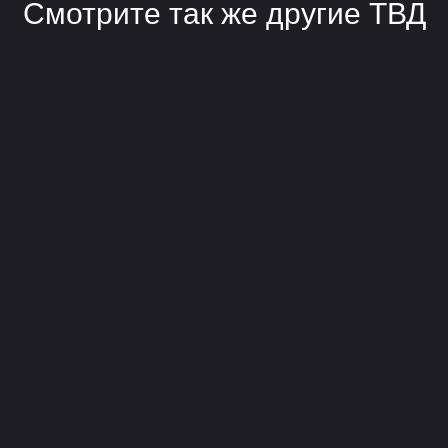
Смотрите так же другие ТВД
Александр
Евгений Костылев
Фефилов
ВК
ТГ
ВК
ТГ
Андрей Карпов
ВК
ТГ