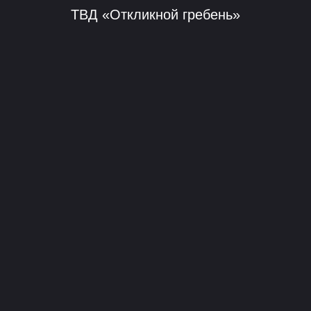
ТВД «Откликной гребень»
Телеграм-канал
Трейлраннинг БУТ
Больше, чем тропа!
2026 © АНО «Лаборатория внутреннего туризма»