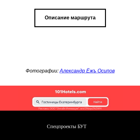
Описание маршрута
Фотографии:
Александр Ёжъ Осипов
Реклама. ООО "Онлайн Инновации". erid 2VtzqxZNZWH
Спецпроекты БУТ
С