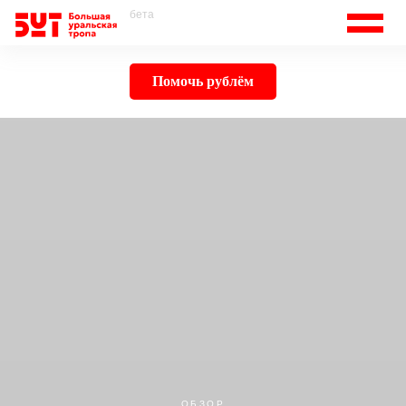
бета
Помочь рублём
ОБЗОР