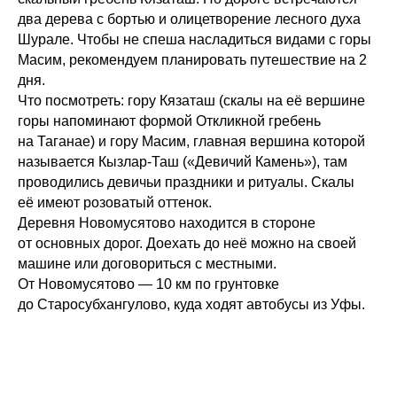
два дерева с бортью и олицетворение лесного духа
Шурале. Чтобы не спеша насладиться видами с горы
Масим, рекомендуем планировать путешествие на 2
дня.
Что посмотреть: гору Кязаташ (скалы на её вершине
горы напоминают формой Откликной гребень
на Таганае) и гору Масим, главная вершина которой
называется Кызлар-Таш («Девичий Камень»), там
проводились девичьи праздники и ритуалы. Скалы
её имеют розоватый оттенок.
Деревня Новомусятово находится в стороне
от основных дорог. Доехать до неё можно на своей
машине или договориться с местными.
От Новомусятово — 10 км по грунтовке
до Старосубхангулово, куда ходят автобусы из Уфы.