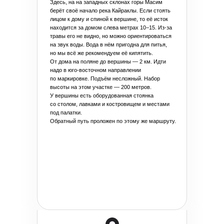
Здесь, на на западных склонах горы Масим
берёт своё начало река Кайраклы. Если стоять
лицом к дому и спиной к вершине, то её исток
находится за домом слева метрах 10−15. Из-за
травы его не видно, но можно ориентироваться
на звук воды. Вода в нём пригодна для питья,
но мы всё же рекомендуем её кипятить.
От дома на поляне до вершины — 2 км. Идти
надо в юго-восточном направлении
по маркировке. Подъём несложный. Набор
высоты на этом участке — 200 метров.
У вершины есть оборудованная стоянка
со столом, лавками и костровищем и местами
под палатки.
Обратный путь проложен по этому же маршруту.