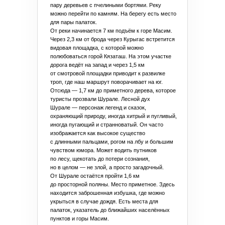
пару деревьев с пчелиными бортями. Реку
можно перейти по камням. На берегу есть место
для пары палаток.
От реки начинается 7 км подъём к горе Масим.
Через 2,3 км от брода через Курыгас встретится
видовая площадка, с которой можно
полюбоваться горой Кязаташ. На этом участке
дорога ведёт на запад и через 1,5 км
от смотровой площадки приводит к развилке
троп, где наш маршрут поворачивает на юг.
Отсюда — 1,7 км до приметного дерева, которое
туристы прозвали Шурале. Лесной дух
Шурале — персонаж легенд и сказок,
охраняющий природу, иногда хитрый и пугливый,
иногда пугающий и странноватый. Он часто
изображается как высокое существо
с длинными пальцами, рогом на лбу и большим
чувством юмора. Может водить путников
по лесу, щекотать до потери сознания,
но в целом — не злой, а просто загадочный.
От Шурале остаётся пройти 1,6 км
до просторной поляны. Место приметное. Здесь
находится заброшенная избушка, где можно
укрыться в случае дождя. Есть места для
палаток, указатель до ближайших населённых
пунктов и горы Масим.