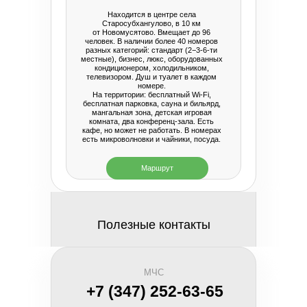
Находится в центре села
Старосубхангулово, в 10 км
от Новомусятово. Вмещает до 96
человек. В наличии более 40 номеров
разных категорий: стандарт (2−3-6-ти
местные), бизнес, люкс, оборудованных
кондиционером, холодильником,
телевизором. Душ и туалет в каждом
номере.
На территории: бесплатный Wi-Fi,
бесплатная парковка, сауна и бильярд,
мангальная зона, детская игровая
комната, два конференц-зала. Есть
кафе, но может не работать. В номерах
есть микроволновки и чайники, посуда.
Маршрут
Полезные контакты
МЧС
+7 (347) 252-63-65