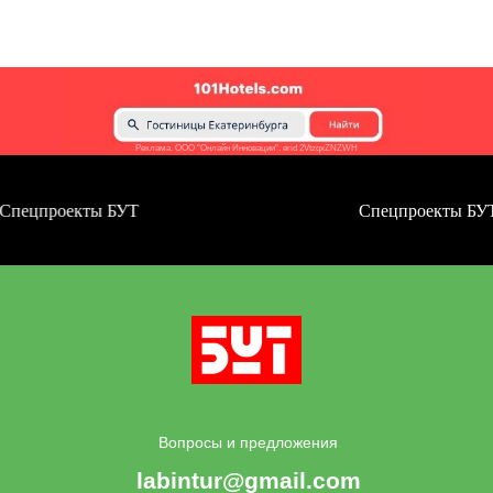
Реклама. ООО "Онлайн Инновации". erid 2VtzqxZNZWH
проекты БУТ
Спецпроекты БУТ
Вопросы и предложения
labintur@gmail.com