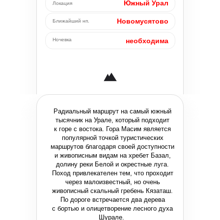
Южный Урал
Локация
Новомусятово
Ближайший нп.
Ночевка
необходима
Радиальный маршрут на самый южный
тысячник на Урале, который подходит
к горе с востока. Гора Масим является
популярной точкой туристических
маршрутов благодаря своей доступности
и живописным видам на хребет Базал,
долину реки Белой и окрестные луга.
Поход привлекателен тем, что проходит
через малоизвестный, но очень
живописный скальный гребень Кязаташ.
По дороге встречается два дерева
с бортью и олицетворение лесного духа
Шурале.