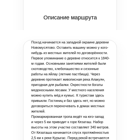
Описание маршрута
Поход начинается на западной окраине деревни
Новомусятово. Оставить машину можно у кого-
нибудь из местных жителей по договорённости.
Первое упоминание о деревне относится к 1840-
м годам. Основными занятиями жителей были
скотоводство, хлебопашество и сезонные
работы на яйлау (летние пастбища). Через
деревню протекает живописная река Алакуян,
пригодная для рыбалки. Окрестности богаты
медоносными лесами. У местного населения
можно купить мёд и кумыс. К туристам здесь
привыкли. Гостиниц и баз здесь нет, но можно
договориться переночевать в домах местных
жителей.
Промаркированная тропа ведёт на юго-запад
и через 5 км приводит к горе Кязаташ. Набор
высоты на этом участке составляет 340 метров.
От Кязаташа начинается спуск протяжённостью
2,5 км к реке Курыгас. Перед рекой встречаются