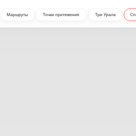
Маршруты
Точки притяжения
Три Урала
Сп