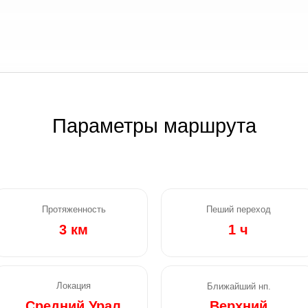
Параметры маршрута
Протяженность
Пеший переход
3 км
1 ч
Локация
Ближайший нп.
Средний Урал
Верхний