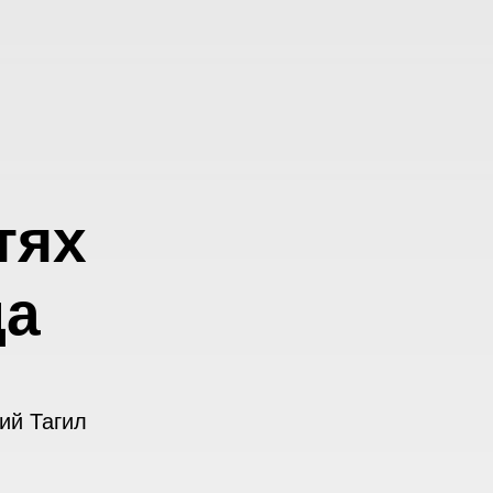
тях
да
ий Тагил