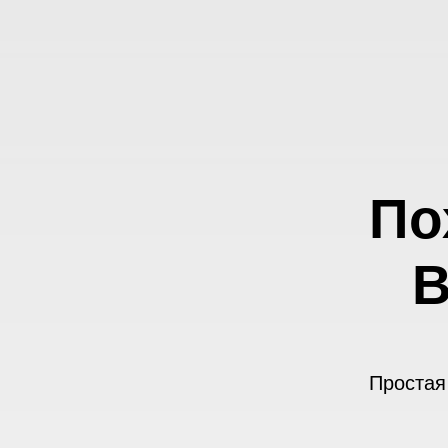
По
В
Простая