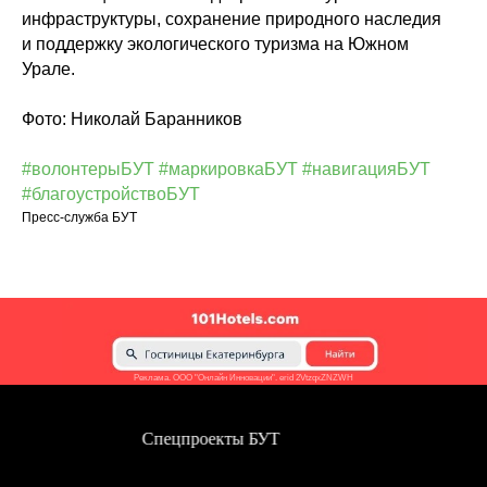
инфраструктуры, сохранение природного наследия
и поддержку экологического туризма на Южном
Урале.
Фото: Николай Баранников
#волонтерыБУТ
#маркировкаБУТ
#навигацияБУТ
#благоустройствоБУТ
Пресс-служба БУТ
Реклама. ООО "Онлайн Инновации". erid 2VtzqxZNZWH
Спецпроекты БУТ
Сп