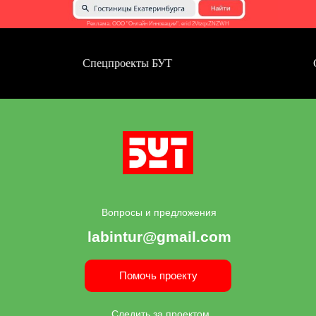
Реклама. ООО "Онлайн Инновации". erid 2VtzqxZNZWH
Спецпроекты БУТ
Сп
Вопросы и предложения
labintur@gmail.com
Помочь проекту
Следить за проектом