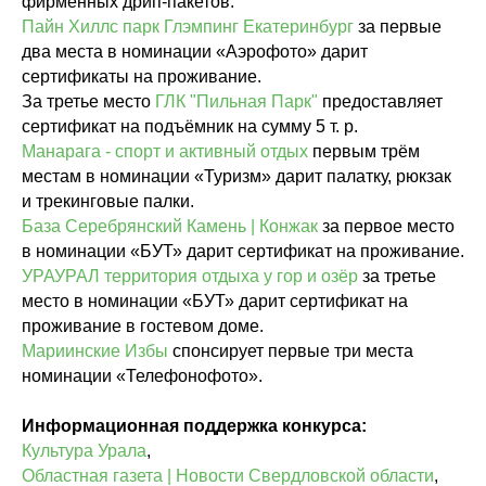
фирменных дрип-пакетов.
Пайн Хиллс парк Глэмпинг Екатеринбург
за первые
два места в номинации «Аэрофото» дарит
сертификаты на проживание.
За третье место
ГЛК "Пильная Парк"
предоставляет
сертификат на подъёмник на сумму 5 т. р.
Манарага - спорт и активный отдых
первым трём
местам в номинации «Туризм» дарит палатку, рюкзак
и трекинговые палки.
База Серебрянский Камень | Конжак
за первое место
в номинации «БУТ» дарит сертификат на проживание.
УРАУРАЛ территория отдыха у гор и озёр
за третье
место в номинации «БУТ» дарит сертификат на
проживание в гостевом доме.
Мариинские Избы
спонсирует первые три места
номинации «Телефонофото».
Информационная поддержка конкурса:
Культура Урала
,
Областная газета | Новости Свердловской области
,