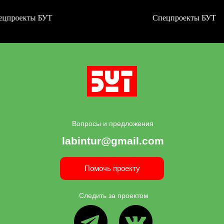
кты БУТ
Спецпроекты БУТ
Вопросы и предложения
labintur@gmail.com
Помочь проекту
Следить за проектом
ВК
ТГ