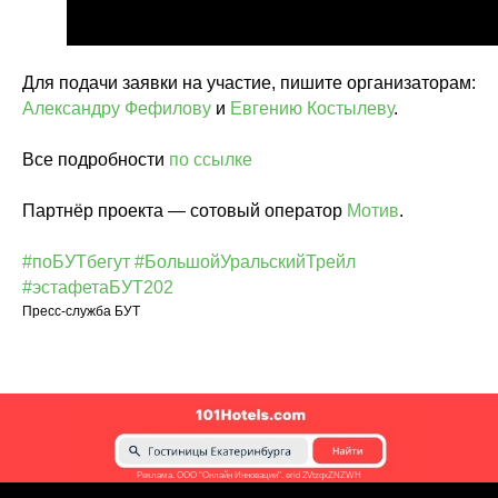
Для подачи заявки на участие, пишите организаторам:
Александру Фефилову
и
Евгению Костылеву
.
Все подробности
по ссылке
Партнёр проекта — сотовый оператор
Мотив
.
#поБУТбегут
#БольшойУральскийТрейл
#эстафетаБУТ202
Пресс-служба БУТ
Реклама. ООО "Онлайн Инновации". erid 2VtzqxZNZWH