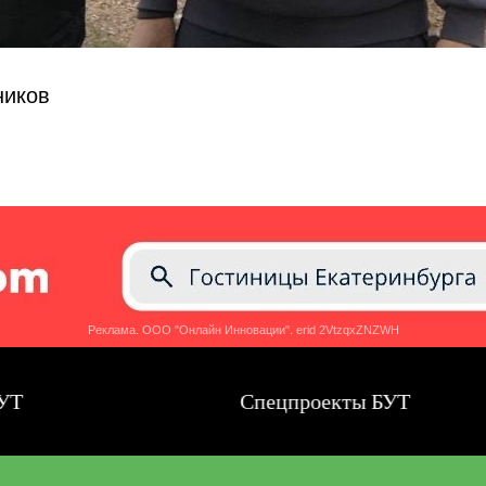
ников
Реклама. ООО "Онлайн Инновации". erid 2VtzqxZNZWH
Спецпроекты БУТ