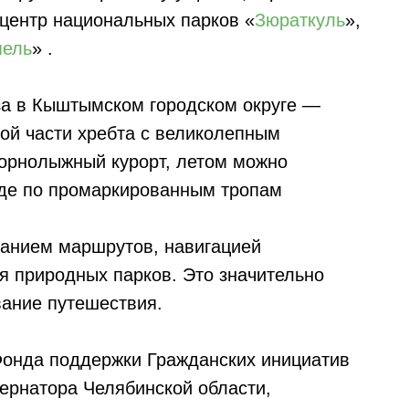
центр национальных парков «
Зюраткуль
»,
ель
» .
оза в Кыштымском городском округе —
ной части хребта с великолепным
горнолыжный курорт, летом можно
еде по промаркированным тропам
санием маршрутов, навигацией
 природных парков. Это значительно
ание путешествия.
Фонда поддержки Гражданских инициатив
бернатора Челябинской области,