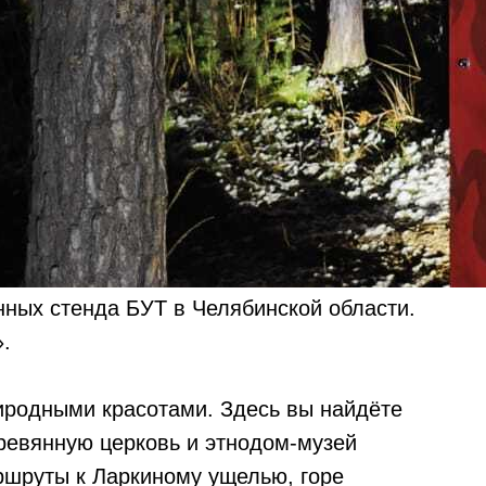
ных стенда БУТ в Челябинской области.
.
иродными красотами. Здесь вы найдёте
ревянную церковь и этнодом-музей
шруты к Ларкиному ущелью, горе