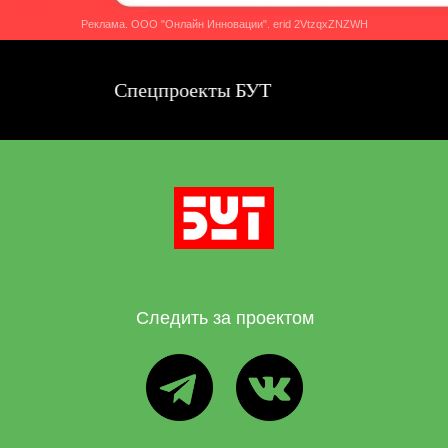
Реклама. ООО "Онлайн Инновации". erid 2VtzqxZNZWH
Спецпроекты БУТ
Сп
Следить за проектом
ТГ
ВК