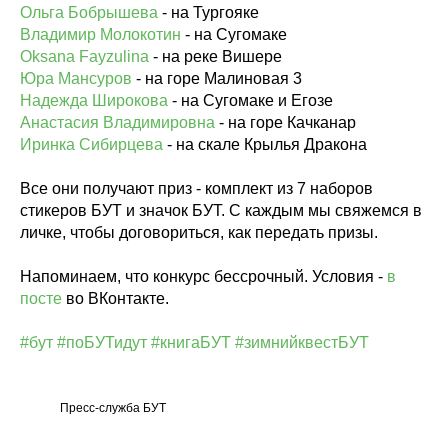
Ольга Бобрышева
- на Тургояке
Владимир Молокотин
- на Сугомаке
Oksana Fayzulina
- на реке Вишере
Юра Мансуров
- на горе Малиновая 3
Надежда Широкова
- на Сугомаке и Егозе
Анастасия Владимировна
- на горе Качканар
Иринка Сибирцева
- на скале Крылья Дракона
Все они получают приз - комплект из 7 наборов
стикеров БУТ и значок БУТ. С каждым мы свяжемся в
личке, чтобы договориться, как передать призы.
Напоминаем, что конкурс бессрочный. Условия -
в
посте
во ВКонтакте.
#бут
#поБУТидут
#книгаБУТ
#зимнийквестБУТ
Пресс-служба БУТ