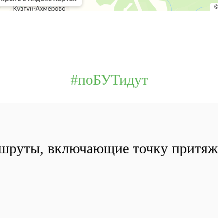
#поБУТидут
шруты, включающие точку притяж