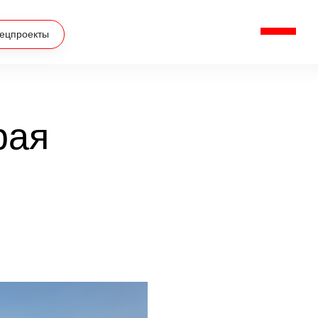
ецпроекты
рая