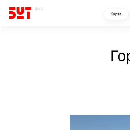
бета
Карта
Го