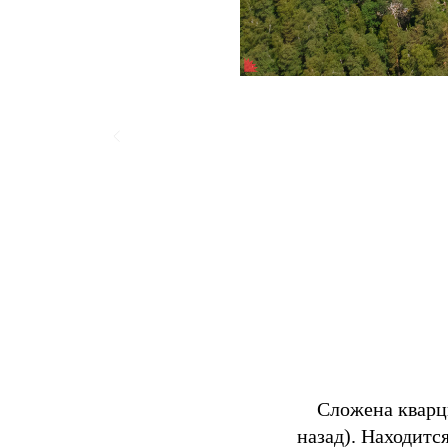
Сложена кварци
назад). Находит