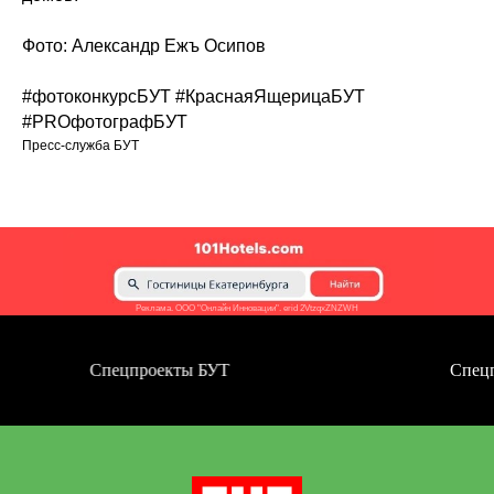
Фото: Александр Ежъ Осипов
#фотоконкурсБУТ #КраснаяЯщерицаБУТ
#PROфотографБУТ
Пресс-служба БУТ
Реклама. ООО "Онлайн Инновации". erid 2VtzqxZNZWH
Спецпроекты БУТ
Спецпроекты 