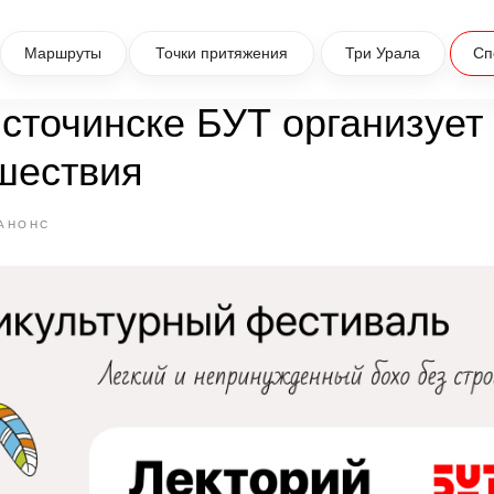
Маршруты
Точки притяжения
Три Урала
Сп
сточинске БУТ организует
шествия
АНОНС