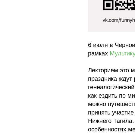
6 июля в Чернои
рамках
Мультик
Лекторием это м
праздника ждут 
генеалогический
как ездить по м
можно путешеств
принять участие
Нижнего Тагила.
особенностях м