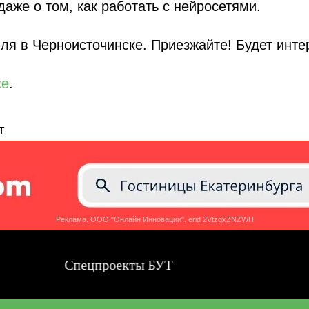
даже о том, как работать с нейросетями.
ля в Черноисточинске. Приезжайте! Будет инте
ке
.
Т
Реклама. ООО "Онлайн Инновации". erid 2VtzqxZNZWH
Спецпроекты БУТ
Сп