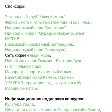
Спонсоры:
Загородный клуб "Ключ-Камень"
.
Ферма «Рога и копыта», глэмпинг «Горы Реки»
.
Национальный парк "Башкирия"
.
Природный парк "Мурадымовское ущелье"
.
МОТИВ
.
Висимский биосферный заповедник
.
Национальный парк "Зюраткуль"
.
Сеть кофеен
люди.кофе
.
Пайн Хиллс парк Глэмпинг Екатеринбург
.
ГЛК "Пильная Парк"
.
Манарага - спорт и активный отдых
.
База Серебрянский Камень | Конжак
.
УРАУРАЛ территория отдыха у гор и озёр
.
Мариинские Избы
Информационная поддержка конкурса:
Культура Урала
,
Областная газета | Новости Свердловской области
,