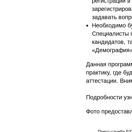
регистрации в
зарегистриров
задавать вопр
Необходимо бу
Специалисты 
кандидатов, т
«Демография»
Данная программ
практику, где б
аттестации. Вни
Подробности узн
Фото предостав
Пресс-служба БУ