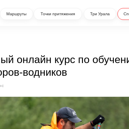
Маршруты
Точки притяжения
Три Урала
Сп
ый онлайн курс по обучен
оров-водников
НС