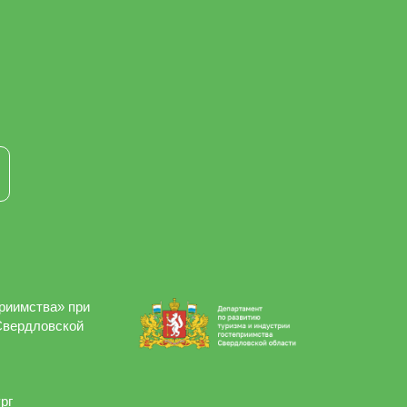
приимства» при
Свердловской
рг