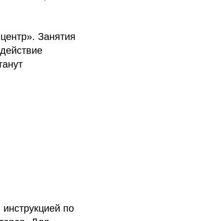
центр». Занятия
одействие
танут
 инструкцией по