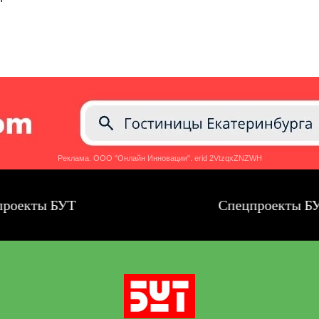
Реклама. ООО "Онлайн Инновации". erid 2VtzqxZNZWH
ты БУТ
Спецпроекты БУТ