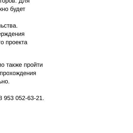
торов. Для
жно будет
ьства.
ерждения
го проекта
мо также пройти
 прохождения
ьно.
 953 052-63-21.