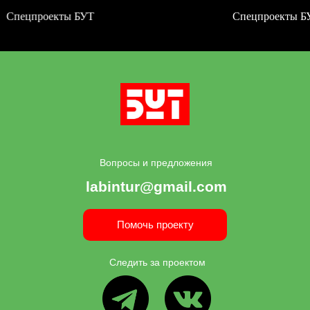
оекты БУТ
Спецпроекты БУТ
Вопросы и предложения
labintur@gmail.com
Помочь проекту
Следить за проектом
ВК
ТГ